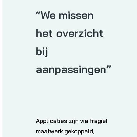
“We missen
Boomi
het overzicht
ntegration Services
bij
ation as a Service
aanpassingen”
skundig advies
ntegration Suite
Applicaties zijn via fragiel
maatwerk gekoppeld,