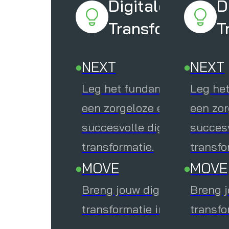
Digitale
D
Transformatie
T
Dig
NEXT
NEXT
Tr
Leg het fundament voor
Leg he
een zorgeloze en
een zor
NEXT
succesvolle digitale
succesv
Leg het 
transformatie.
transfo
zorgeloze
MOVE
MOVE
transform
Breng jouw digitale
Breng j
MOVE
transformatie in beweging.
transfo
Breng jou