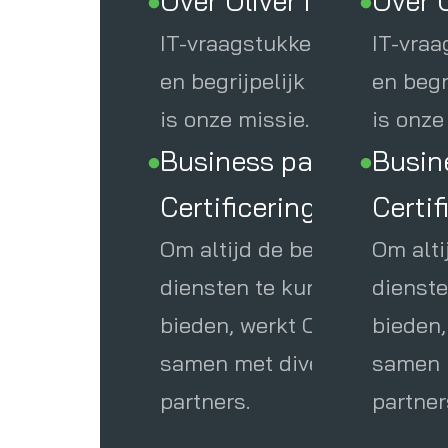
Over Oliver IT
Over O
IT-vraagstukken eenvoudig
IT-vra
Werken 
en begrijpelijk maken, dat
en begr
is onze missie.
is onze
Business partners &
Busin
Certificeringen
Certif
Om altijd de beste
Om alti
diensten te kunnen
dienst
bieden, werkt Oliver IT
bieden,
samen met diverse
samen 
partners.
partner