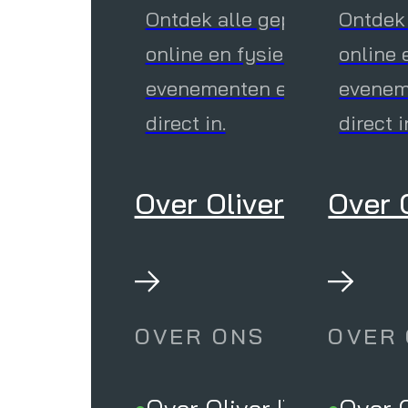
OVER 
Ontdek alle geplande
Ontdek
online en fysieke Oliver IT
online 
evenementen en schrijf je
eveneme
Over Oli
direct in.
direct i
IT-vraag
begrijpel
Over Oliver IT
Over O
missie.
Busines
Certifi
Om altijd
OVER ONS
OVER
kunnen bi
samen me