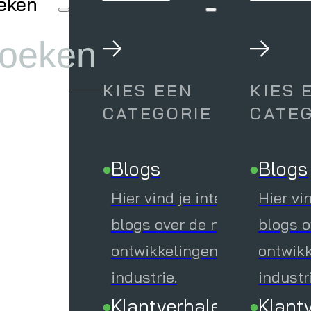
eken
Blogs
Hier vind
de nieuw
KIES EEN
KIES 
CATEGORIE
CATE
IT-industr
Klantve
Blogs
Blogs
Wij helpe
Hier vind je interessante
Hier vi
van Nede
blogs over de nieuwste
blogs o
omarmen.
ontwikkelingen in de IT-
ontwikk
klantverh
industrie.
industr
Downlo
Klantverhalen
Klant
Verhoog j