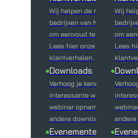
Wij helpen de mooiste
Wij hel
whitepap
bedrijven van Nederland
bedrijv
andere d
om eenvoud te omarmen.
om een
Evenem
Lees hier onze
Lees hi
Ontdek a
klantverhalen.
klantve
fysieke 
Downloads
Down
schrijf je
Verhoog je kennis met
Verhoog
interessante whitepapers,
interes
Over Ol
webinar opnames en
webina
andere downloads.
andere
Evenementen
Even