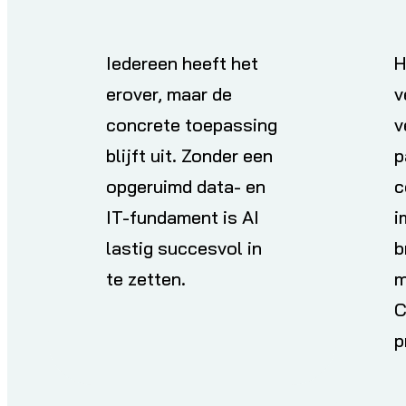
Iedereen heeft het
H
erover, maar de
v
concrete toepassing
v
blijft uit. Zonder een
p
opgeruimd data- en
c
IT-fundament is AI
i
lastig succesvol in
b
te zetten.
m
C
p