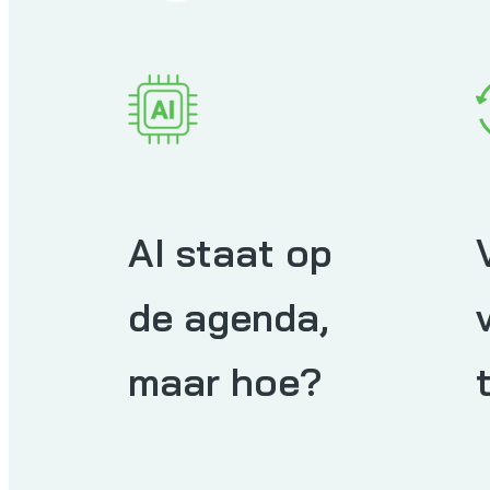
en Gedragen Plan
Futureproof
Regie over je IT
AI staat op
de agenda,
IT Masterplan
maar hoe?
aalbaar & Wendbaar