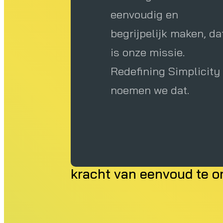
eenvoudig en
begrijpelijk maken, da
is onze missie.
Redefining Simplicity
noemen we dat.
Wil jij jouw manier van
eenvoudiger, leuker en e
kracht van eenvoud te 