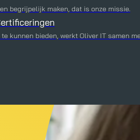
n begrijpelijk maken, dat is onze missie.
ertificeringen
ressante whitepapers, webinar opnames en 
 te kunnen bieden, werkt Oliver IT samen m
 en fysieke Oliver IT evenementen en schrijf
oefte aan slimme apps die het werk
specialisten die je helpen om de