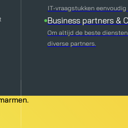
Downloads
IT-vraagstukken eenvoudig e
t
Business partners & C
Verhoog je kennis met inte
downloads.
Om altijd de beste diensten
Evenementen
diverse partners.
Ontdek alle geplande online
direct in.
 werken vereenvoudigen? Heb je beh
fficiënter maken? Bij Oliver werken 
omarmen.