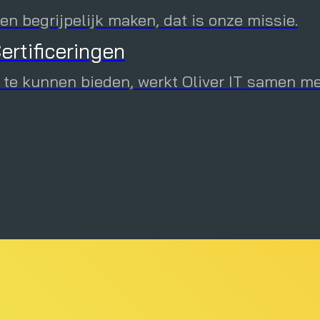
n begrijpelijk maken, dat is onze missie.
ertificeringen
ressante whitepapers, webinar opnames en 
 te kunnen bieden, werkt Oliver IT samen m
 en fysieke Oliver IT evenementen en schrijf