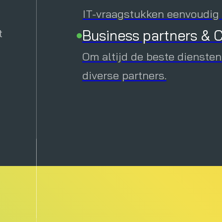
Downloads
IT-vraagstukken eenvoudig e
t
Business partners & C
Verhoog je kennis met inte
downloads.
Om altijd de beste diensten
n
Downloads
Evenementen
diverse partners.
Ontdek alle geplande online
direct in.