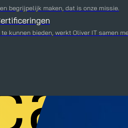
mat
n begrijpelijk maken, dat is onze missie.
ertificeringen
ressante whitepapers, webinar opnames en 
 te kunnen bieden, werkt Oliver IT samen m
cas
 en fysieke Oliver IT evenementen en schrijf