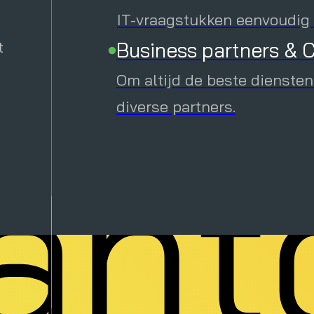
uto
Downloads
IT-vraagstukken eenvoudig e
t
Business partners & C
Verhoog je kennis met inte
downloads.
Om altijd de beste diensten
Evenementen
diverse partners.
ant
Ontdek alle geplande online
direct in.