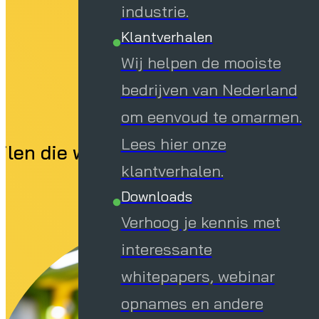
industrie.
Klantverhalen
Wij helpen de mooiste
bedrijven van Nederland
om eenvoud te omarmen.
Lees hier onze
len die we in de praktijk zien terugk
klantverhalen.
Downloads
Verhoog je kennis met
interessante
whitepapers, webinar
opnames en andere