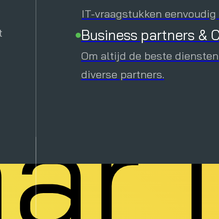
per
Downloads
IT-vraagstukken eenvoudig e
t
Business partners & C
Verhoog je kennis met inte
downloads.
Om altijd de beste diensten
Evenementen
diverse partners.
ar 
Ontdek alle geplande online
direct in.