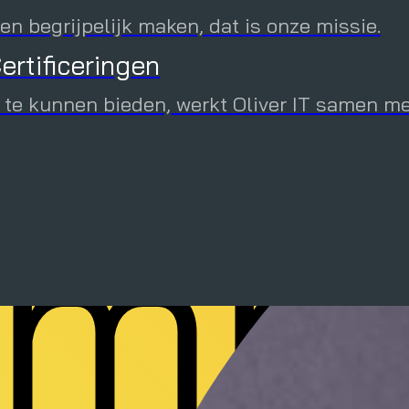
ime
n begrijpelijk maken, dat is onze missie.
ertificeringen
ressante whitepapers, webinar opnames en 
 te kunnen bieden, werkt Oliver IT samen m
imp
 en fysieke Oliver IT evenementen en schrijf