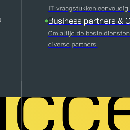
ega
Downloads
IT-vraagstukken eenvoudig e
t
Business partners & C
Verhoog je kennis met inte
downloads.
Om altijd de beste diensten
Evenementen
diverse partners.
cce
Ontdek alle geplande online
direct in.