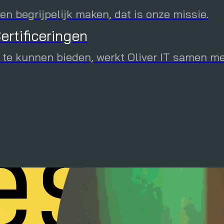
ran
n begrijpelijk maken, dat is onze missie.
ertificeringen
ressante whitepapers, webinar opnames en 
 te kunnen bieden, werkt Oliver IT samen m
svo
 en fysieke Oliver IT evenementen en schrijf